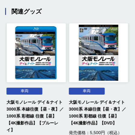
関連グッズ
車両
車両
フ
大阪モノレール デイ＆ナイト
大阪モノレール デイ＆ナイト
E
3000系 本線往復【昼・夜】／
3000系 本線往復【昼・夜】／
ー
1000系 彩都線 往復【昼】
1000系 彩都線 往復【昼】
【4K撮影作品】【ブルーレ
【4K撮影作品】【DVD】
発
イ】
発売価格：5,500円（税込）