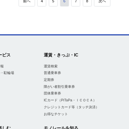
前へ
4
5
6
7
8
次へ
ービス
運賃・きっぷ・IC
情報
運賃検索
ル・駐輪場
普通乗車券
定期券
障がい者割引乗車券
団体乗車券
ICカード（PiTaPa・ＩＣＯＣＡ）
クレジットカード等（タッチ決済）
お得なチケット
楽しむ
モノレールを知る