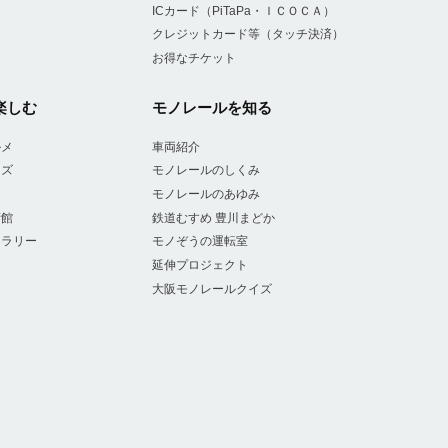
ICカード（PiTaPa・ＩＣＯＣＡ）
クレジットカード等（タッチ決済）
お得なチケット
楽しむ
モノレールを知る
ルメ
車両紹介
ッズ
モノレールのしくみ
ー
モノレールのあゆみ
術館
鉄道むすめ 豊川まどか
ャラリー
モノぞうの運転室
延伸プロジェクト
大阪モノレールクイズ